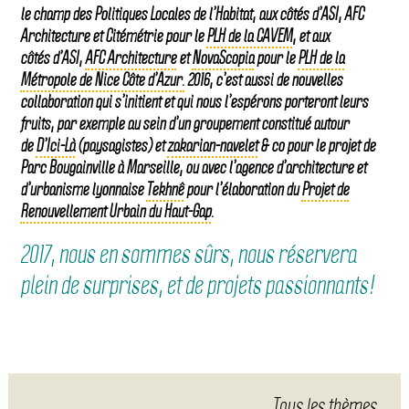
le champ des Politiques Locales de l’Habitat, aux côtés d’ASI, AFC
Architecture et Citémétrie pour le
PLH de la CAVEM
, et aux
côtés d’ASI,
AFC Architecture
et
NovaScopia
pour le
PLH de la
Métropole de Nice Côte d’Azur.
2016, c’est aussi de nouvelles
collaboration qui s’initient et qui nous l’espérons porteront leurs
fruits, par exemple au sein d’un groupement constitué autour
de
D’Ici-Là
(paysagistes) et
zakarian-navelet
& co pour le projet de
Parc Bougainville à Marseille, ou avec l’agence d’architecture et
d’urbanisme lyonnaise
Tekhnê
pour l’élaboration du
Projet de
Renouvellement Urbain du Haut-Gap
.
2017, nous en sommes sûrs, nous réservera
plein de surprises, et de projets passionnants!
Tous les thèmes