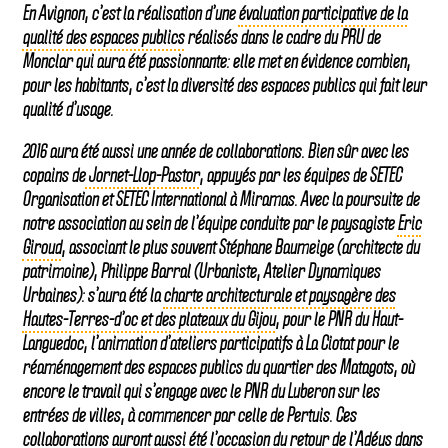
En Avignon, c’est la réalisation d’une
évaluation participative de la
qualité des espaces publics
réalisés dans le cadre du PRU de
Monclar qui aura été passionnante: elle met en évidence combien,
pour les habitants, c’est la diversité des espaces publics qui fait leur
qualité d’usage.
2016 aura été aussi une année de collaborations. Bien sûr avec les
copains de
Jornet-Llop-Pastor
, appuyés par les équipes de SETEC
Organisation et SETEC International à Miramas. Avec la poursuite de
notre association au sein de l’équipe conduite par le paysagiste
Eric
Giroud
, associant le plus souvent Stéphane Baumeige (architecte du
patrimoine), Philippe Barral (Urbaniste, Atelier Dynamiques
Urbaines): s’aura été la
charte architecturale et paysagère des
Hautes-Terres-d’oc et des plateaux du Gijou
, pour le PNR du Haut-
Languedoc, l’animation d’ateliers participatifs à La Ciotat pour le
réaménagement des espaces publics du quartier des Matagots, où
encore le travail qui s’engage avec le PNR du Luberon sur les
entrées de villes, à commencer par celle de Pertuis. Ces
collaborations auront aussi été l’occasion du retour de l’Adéus dans