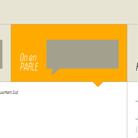
On en
PARLE
quartiers Sud
L