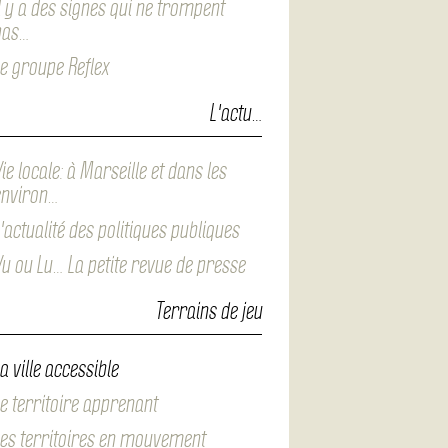
l y a des signes qui ne trompent
pas…
e groupe Reflex
L'actu…
ie locale: à Marseille et dans les
environ…
'actualité des politiques publiques
u ou Lu… La petite revue de presse
Terrains de jeu
a ville accessible
e territoire apprenant
es territoires en mouvement