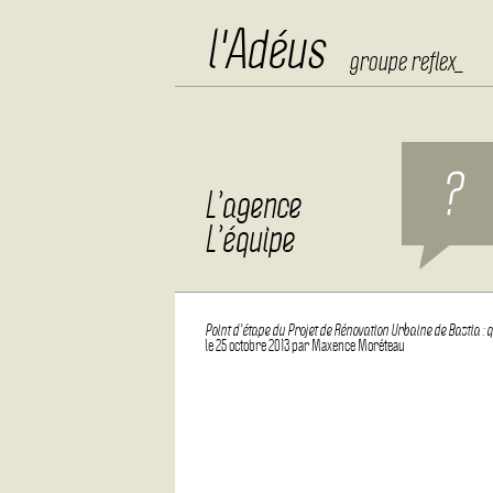
l'Adéus
groupe reflex_
Aller au contenu
L’agence
L’équipe
Point d’étape du Projet de Rénovation Urbaine de Bastia : 
le
25 octobre 2013
par
Maxence Moréteau