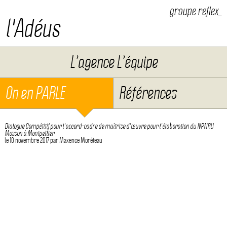
groupe reflex_
l'Adéus
Aller au contenu
L’agence L’équipe
On en PARLE
Références
Dialogue Compétitif pour l’accord-cadre de maîtrise d’œuvre pour l’élaboration du NPNRU
Mosson à Montpellier
le
10 novembre 2017
par
Maxence Moréteau