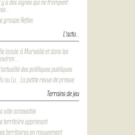
l y a des signes qui ne trompent
pas…
e groupe Reflex
L'actu…
ie locale: à Marseille et dans les
environ…
'actualité des politiques publiques
u ou Lu… La petite revue de presse
Terrains de jeu
a ville accessible
e territoire apprenant
es territoires en mouvement