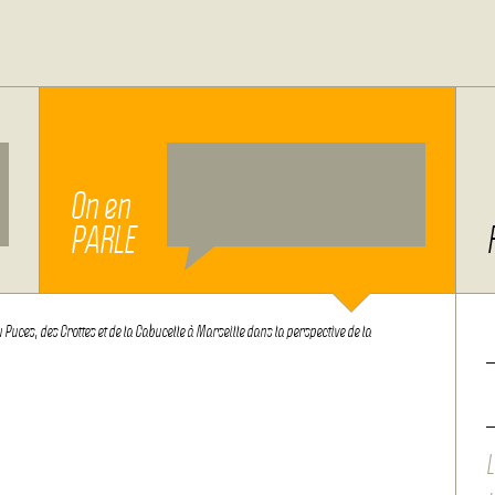
On en
PARLE
 Puces, des Crottes et de la Cabucelle à Marseille dans la perspective de la
L