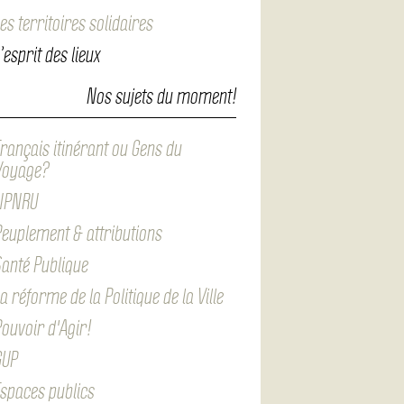
es territoires solidaires
’esprit des lieux
Nos sujets du moment!
rançais itinérant ou Gens du
Voyage?
NPNRU
euplement & attributions
anté Publique
a réforme de la Politique de la Ville
ouvoir d'Agir!
GUP
spaces publics