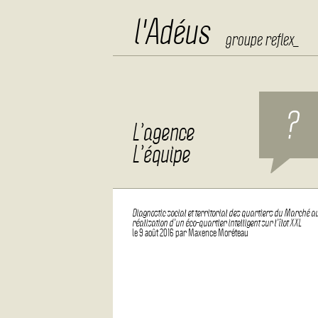
l'Adéus
groupe reflex_
Aller au contenu
L’agence
L’équipe
Diagnostic social et territorial des quartiers du Marché au
réalisation d’un éco-quartier intelligent sur l’îlot XXL
le
9 août 2016
par
Maxence Moréteau