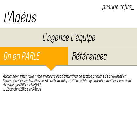
groupe reflex_
l'Adéus
Aller au contenu
L’agence L’équipe
On en PARLE
Références
Accompagnement à la mise en œuvre des démarches de gestion urbaine de proximité en
Centre-Ancien sur les sites en PNRQAD de Sète, St-Gilles et Marignane et rédaction d’une note
de cadrage GUP en PNRQAD
le
22 octobre 2013
par
Adeus