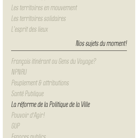
Les territoires en mouvement
Les territoires solidaires
L’esprit des lieux
Nos sujets du moment!
Français itinérant ou Gens du Voyage?
NPNRU
Peuplement & attributions
Santé Publique
La réforme de la Politique de la Ville
Pouvoir d'Agir!
GUP
Espaces publics