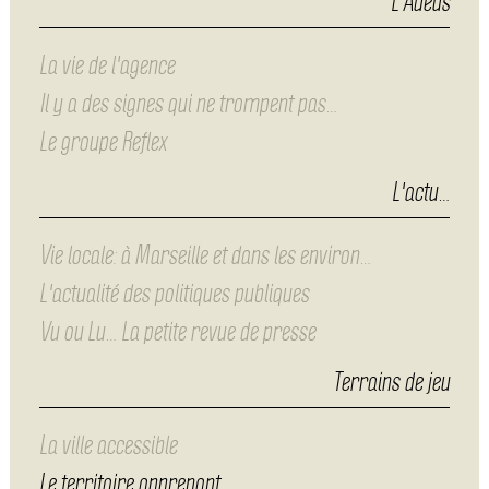
L'Adéus
La vie de l'agence
Il y a des signes qui ne trompent pas…
Le groupe Reflex
L'actu…
Vie locale: à Marseille et dans les environ…
L'actualité des politiques publiques
Vu ou Lu… La petite revue de presse
Terrains de jeu
La ville accessible
Le territoire apprenant