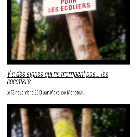
Y a des signes qui ne trompent pas… les
cocotiers
le
13 novembre 2013
par
Maxence Moréteau