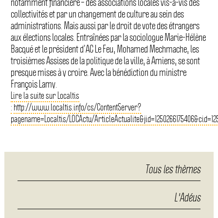
notamment financière – des associations locales vis-à-vis des
collectivités et par un changement de culture au sein des
administrations. Mais aussi par le droit de vote des étrangers
aux élections locales. Entraînées par la sociologue Marie-Hélène
Bacqué et le président d’AC Le Feu, Mohamed Mechmache, les
troisièmes Assises de la politique de la ville, à Amiens, se sont
presque mises à y croire. Avec la bénédiction du ministre
François Lamy.
Lire la suite sur Localtis
:
http://www.localtis.info/cs/ContentServer?
pagename=Localtis/LOCActu/ArticleActualite&jid=1250266175406&cid=12
Tous les thèmes
L'Adéus